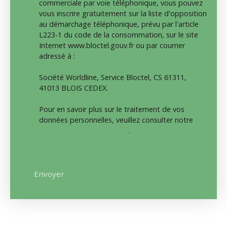
commerciale par voie téléphonique, vous pouvez
vous inscrire gratuitement sur la liste d'opposition
au démarchage téléphonique, prévu par l'article
L223-1 du code de la consommation, sur le site
Internet www.bloctel.gouv.fr ou par courrier
adressé à :
Société Worldline, Service Bloctel, CS 61311,
41013 BLOIS CEDEX.
Pour en savoir plus sur le traitement de vos
données personnelles, veuillez consulter notre
politique de confidentialité
.
Envoyer