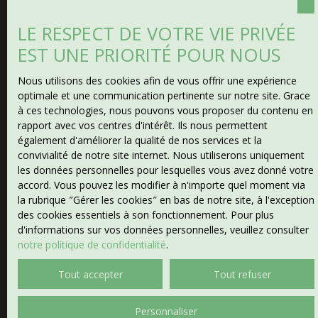
Type d'offre
Vente
LE RESPECT DE VOTRE VIE PRIVÉE
EST UNE PRIORITÉ POUR NOUS
Type de bien
Ferme
Nous utilisons des cookies afin de vous offrir une expérience
Localisation
optimale et une communication pertinente sur notre site. Grace
Chéniers (23220)
à ces technologies, nous pouvons vous proposer du contenu en
rapport avec vos centres d'intérêt. Ils nous permettent
également d'améliorer la qualité de nos services et la
Budget max (€)
convivialité de notre site internet. Nous utiliserons uniquement
les données personnelles pour lesquelles vous avez donné votre
Surface min (m²)
accord. Vous pouvez les modifier à n'importe quel moment via
la rubrique ″Gérer les cookies″ en bas de notre site, à l'exception
des cookies essentiels à son fonctionnement. Pour plus
Pièces min
d'informations sur vos données personnelles, veuillez consulter
notre politique de confidentialité
.
J'accepte le traitement de mes données personnelles
Tout accepter
Tout refuser
conformément au RGPD. Si vous ne souhaitez pas faire
l'objet de prospection commerciale par voie
téléphonique, vous pouvez vous inscrire gratuitement
Personnaliser