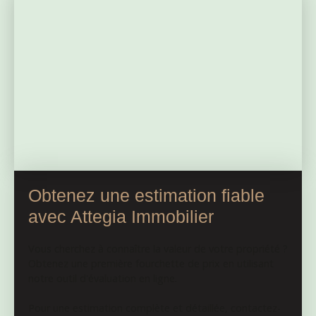
L'ensemble forme comme une petite cour. Le terrain
est attenant également. Pas d'assainissement. Le bien
se situe entre Bonnat et Aigurande. A Aigurande, a 10
mn en voiture, vous pourrez trouver un centre médical,
des boulangeries, supermarchés, divers commerces et
services. Un marché hebdomadaire le vendredi, avec
des producteurs locaux. Bonnat possède également un
médecins, un cabinet médical, boulangeries et
supermarché.
Obtenez une estimation fiable
avec Attegia Immobilier
Vous cherchez à connaître la valeur de votre propriété ?
Obtenez une première fourchette de prix en utilisant
notre outil d'évaluation en ligne.
Pour une estimation complète et détaillée, contactez-