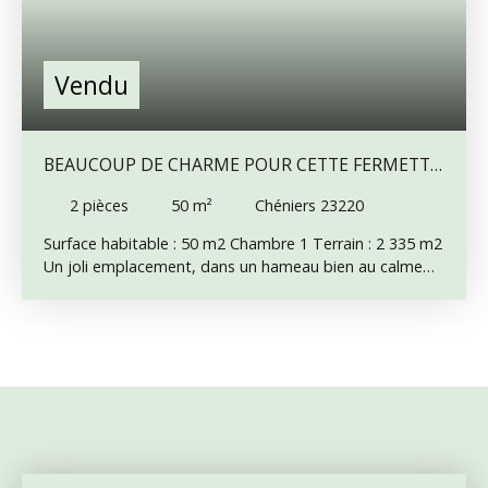
Vendu
BEAUCOUP DE CHARME POUR CETTE FERMETTE
À RESTAURER
2
pièces
50
m²
Chéniers 23220
Surface habitable : 50 m2 Chambre 1 Terrain : 2 335 m2
Un joli emplacement, dans un hameau bien au calme
pour ce bien qui ne laisse pas indifférent. Surface
habitable réduite, mais grenier au dessus, qui pourrait
agrandir le logement. La toiture de la grange est en
mauvais état. La structure de la maison, par contre, est
correcte. Cette dernière comprend une entrée de 5. 5
m2, une salle de bains, un séjour de 14 m2 avec un
insert, un wc, une chambre de 15 m2, une cuisine de 9
m2. Restauration complète à prévoir. Grange
attenante, et hangar indépendant un peu plus loin.