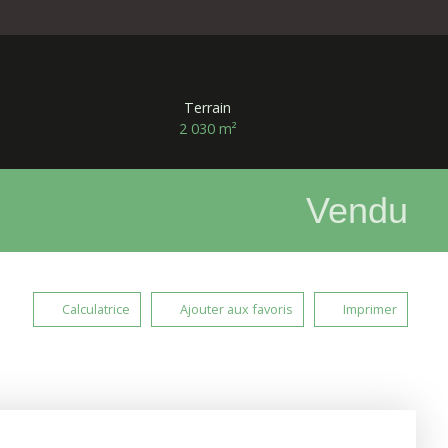
Terrain
2 030
m²
Vendu
Calculatrice
Ajouter aux favoris
Imprimer