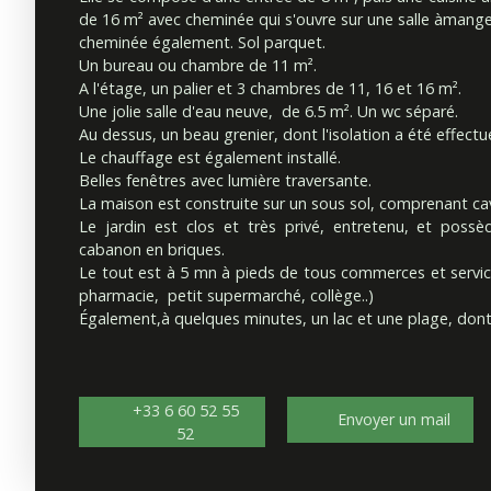
de 16 m² avec cheminée qui s'ouvre sur une salle àman
cheminée également. Sol parquet.
Un bureau ou chambre de 11 m².
A l'étage, un palier et 3 chambres de 11, 16 et 16 m².
Une jolie salle d'eau neuve, de 6.5 m². Un wc séparé.
Au dessus, un beau grenier, dont l'isolation a été effectu
Le chauffage est également installé.
Belles fenêtres avec lumière traversante.
La maison est construite sur un sous sol, comprenant cave
Le jardin est clos et très privé, entretenu, et possè
cabanon en briques.
Le tout est à 5 mn à pieds de tous commerces et servic
pharmacie, petit supermarché, collège..)
Également,à quelques minutes, un lac et une plage, dont i
+33 6 60 52 55
Envoyer un mail
52