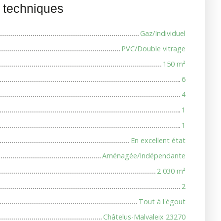
s techniques
Gaz/Individuel
PVC/Double vitrage
150
m²
6
4
1
1
En excellent état
Aménagée/Indépendante
2 030
m²
2
Tout à l'égout
Châtelus-Malvaleix 23270