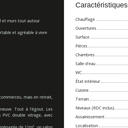
Caractéristique
Chauffage
l et murs tout autour
Ouvertures
table et agréable à vivre
Surface
Pièces
Chambres
Salle d'eau
WC
État intérieur
Cuisine
commerces, mais en retrait,
Terrain
Niveaux (RDC inclus)
neuve. Tout à l'égout. Les
n PVC double vitrage, avec
Assainissement
Localisation
 aménagée de 11m², un salon