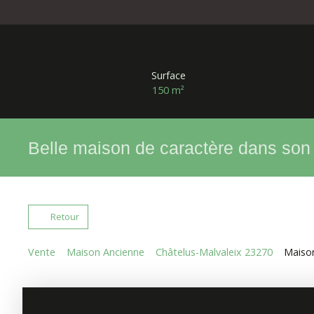
Surface
150
m²
Belle maison de caractère dans son 
Retour
Vente
Maison Ancienne
Châtelus-Malvaleix 23270
Maison