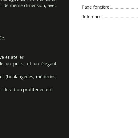
ger de même dimension, avec
Taxe foncière
Référence
ée.
 et atelier.
de un puits, et un élégant
es.(boulangeries, médecins,
l fera bon profiter en été.