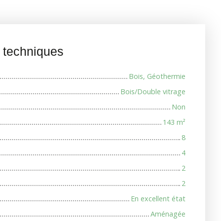
s techniques
Bois, Géothermie
Bois/Double vitrage
Non
143
m²
8
4
2
2
En excellent état
Aménagée