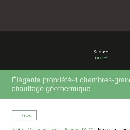
Surface
143
m²
Élégante propriété-4 chambres-grand 
chauffage géothermique
Retour
Vente
Maison Ancienne
Briantes 36400
Maison ancienne 