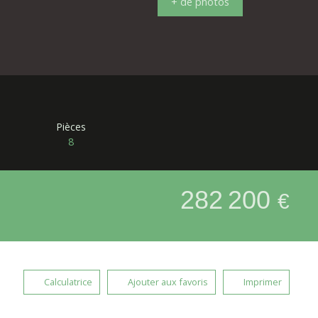
+ de photos
Pièces
8
282 200
€
Calculatrice
Ajouter aux favoris
Imprimer