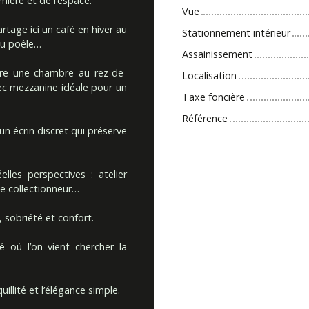
mière et de l’espace.
Vue
rtage ici un café en hiver au
Stationnement intérieur
 du poêle…
Assainissement
tre une chambre au rez-de-
Localisation
ec mezzanine idéale pour un
Taxe foncière
Référence
 un écrin discret qui préserve
les perspectives : atelier
de collectionneur…
 sobriété et confort.
 où l’on vient chercher la
illité et l’élégance simple.