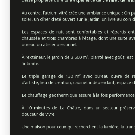
Cette propriété offre une expérience de vie rare : de la lu
Au centre, l’atrium vitré crée une ambiance unique : On pa
soleil, un dîner d’été ouvert sur le jardin, un livre au coin
Les espaces de nuit sont confortables et répartis en
chaussée et trois chambres à l'étage, dont une suite av
bureau ou atelier personnel.
À l’extérieur, le jardin de 3 500 m², planté avec goût, est
l’intimité.
Le triple garage de 130 m² avec bureau ouvre de réel
d’artiste, lieu de création, cabinet indépendant, espace 
Le chauffage géothermique assure à la fois performance,
À 10 minutes de La Châtre, dans un secteur préservé
douceur de vivre.
Une maison pour ceux qui recherchent la lumière, la tranqu