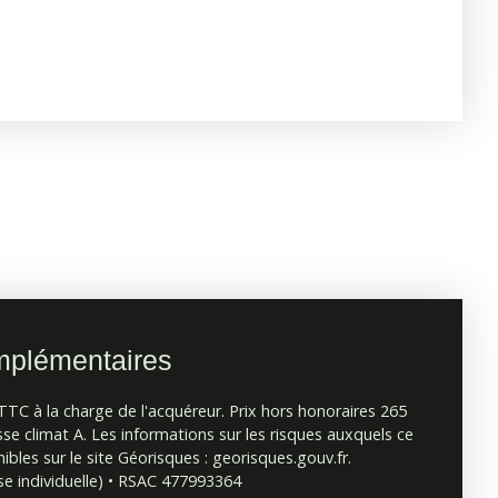
mplémentaires
TTC à la charge de l'acquéreur. Prix hors honoraires 265
sse climat A. Les informations sur les risques auxquels ce
bles sur le site Géorisques : georisques.gouv.fr.
e individuelle) • RSAC 477993364