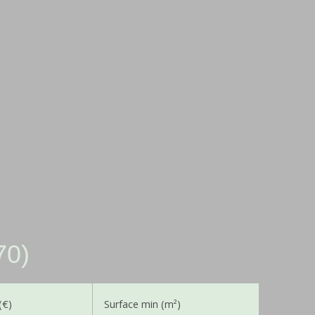
70)
(€)
Surface min (m²)