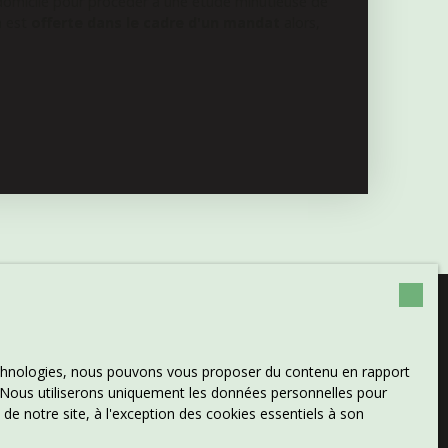
 domicile pour procéder à une étude minutieuse de
n est
offerte dans le cadre d'un mandat
alors,
plus aucun bien
technologies, nous pouvons vous proposer du contenu en rapport
et. Nous utiliserons uniquement les données personnelles pour
 à votre recherche !
e notre site, à l'exception des cookies essentiels à son