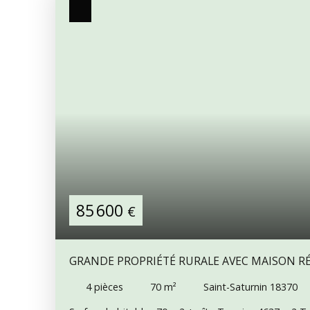
85 600
€
GRANDE PROPRIÉTÉ RURALE AVEC MAISON R
LOGEMENT À FINIR, ANCIENNE FORGE ET DÉ
4
pièces
70
m²
Saint-Saturnin 18370
DE 4637 M²