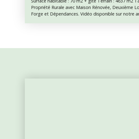
Surface habitable : 70 m2 + gîte Terrain : 4637 m2 T
Propriété Rurale avec Maison Rénovée, Deuxième Lo
Forge et Dépendances. Vidéo disponible sur notre an
dans un environnement paisible à proximité de Saint
vaste propriété au fort potentiel séduira les amour
familles en quête d’espace ou les porteurs de projet 
Maison Principale Rénovée – Prête à Emménager Ce
été entièrement rénovée avec soin et dispose de cha
chaussée ainsi que d’un poêle à bois pour une ambi
saison. RDC : Grande cuisine ouverte avec espace sal
moderne avec WC. Étage : Spacieux palier actuellem
une salle de bain avec WC, et une grande chambre l
fenêtres ouvrant sur un balcon avec vue sur le jard
Travaux Déjà Entamés Cette seconde maison, atten
a déjà bénéficié de travaux de rénovation à l’étage. 
chambre 2 avec salle d’eau. RDC : Grand espace ouv
de vie moderne (cuisine / salon / salle à manger). Un
maison d’amis, un gîte ou une location saisonnière.
Dépendances – Un Potentiel Exceptionnel Ancienne f
comme espace de stockage, avec la possibilité de l’ouv
maison principale pour créer des pièces supplément
unique. Grange attenante accessible depuis l’extérieur