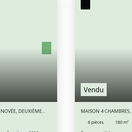
Vendu
ÉNOVÉE, DEUXIÈME
MAISON 4 CHAMBRES,
PENDANCES – TERRAIN
6
pièces
180
m²