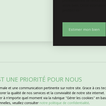
professionnels se rendra à
ore un futur projet
votre bien. Cette estimatio
errain de 4637 m² entoure
profitez-en !
r de la tranquillité de la
, sans vis-à-vis. Un
e à non loin du village
n environnement naturel
Estimer mon bien
e. Le cadre est parfait
, ou ceux en quête de
âteaumeillant offre toutes
s, cafés, boulangeries,
 hebdomadaire animé,
enommés pour les
 un village riche en
 Vos Projets Que vous
 projet locatif, ou une
EST UNE PRIORITÉ POUR NOUS
exibilité, volume et
iser une visite et
Ne manquez 
ptimale et une communication pertinente sur notre site. Grace à ces 
ffrir !​​​
rer la qualité de nos services et la convivialité de notre site intern
correspondant
 à n'importe quel moment via la rubrique ″Gérer les cookies″ en bas d
nelles, veuillez consulter
notre politique de confidentialité
.