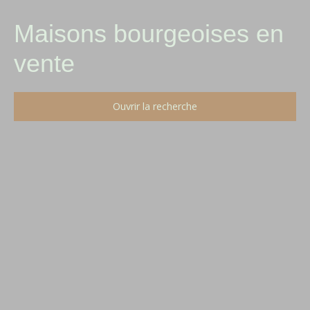
Maisons bourgeoises en
vente
Ouvrir la recherche
Type d'offre
Vente
Type de bien
Maison Bourgeoise
Localisation
Budget max (€)