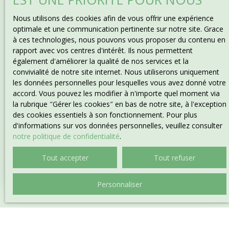
campagne autour du village est magnifique et possède
avec Attegia Immobilier
Nous utilisons des cookies afin de vous offrir une expérience
de nombreux chemins pour la marche, le VTT ou
optimale et une communication pertinente sur notre site. Grace
l'équitation. Le village de Sainte Sévère dispose
Vous cherchez à connaître la valeur de votre propriété ?
à ces technologies, nous pouvons vous proposer du contenu en
d'écoles (de la crèche au collège). Le collège est
Obtenez une première fourchette de prix en utilisant
rapport avec vos centres d'intérêt. Ils nous permettent
renommé avec des classes à petits effectifs et une
notre outil d'évaluation en ligne.
également d'améliorer la qualité de nos services et la
section wakeboard. À pied, vous trouverez une
convivialité de notre site internet. Nous utiliserons uniquement
boulangerie, boucherie, médecins, pharmacie,
Pour une estimation complète et détaillée, contactez-
les données personnelles pour lesquelles vous avez donné votre
restaurant, bars, tabac, banque, agent d'assurance, et
nous. L'un de nos professionnels se rendra à domicile
accord. Vous pouvez les modifier à n'importe quel moment via
vétérinaires etc. La grande ville de La Chatre est à 20
pour procéder à une étude minutieuse de votre bien.
la rubrique ″Gérer les cookies″ en bas de notre site, à l'exception
minutes en voiture, Châteauroux à moins d'une heure
Cette estimation est
offerte dans le cadre d'un
des cookies essentiels à son fonctionnement. Pour plus
et Limoges à 1h30. Dans les environs, il y a de
mandat
alors, profitez-en !
d'informations sur vos données personnelles, veuillez consulter
nombreuses activités comme le golf, l'équitation, les
notre politique de confidentialité
.
lacs, les restaurants, les parcs arboricoles, le
wakeboard, le ski nautique, etc. Pour plus de détails ou
Tout accepter
Tout refuser
pour réserver une visite, veuillez contacter Carol
Estimer mon bien
Ironside attegiaberry@yahoo. com ou par téléphone au
06 22 18 44 77. Agent commercial en immobilier RSAC
Personnaliser
477993364