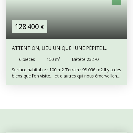
128 400
€
ATTENTION, LIEU UNIQUE ! UNE PÉPITE !
PRESQUE 10 HECTARES DE TERRES
6
pièces
150
m²
Bétête 23270
Surface habitable : 100 m2 Terrain : 98 096 m2 Il y a des
biens que l'on visite… et d'autres qui nous émerveillent.
Nichée dans un hameau particulièrement calme, cette
ancienne propriété en pierre a traversé le temps sans
perdre son âme. Jamais restaurée, elle a conservé toute
son authenticité : sols en pierre, grandes cheminées,
ancien évier en pierre, poutres apparentes… Le bâti
est composé d’une grande grange, avec une maison
d’habitation à chaque extrémité. Chaque maison
comporte une pièce de plus de 30 m2 avec une
cheminée, une autre pièce sur l’arrière. Un grenier au