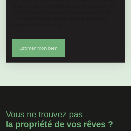
préservé où le calme et la nature règnent en maîtres.
nous. L'un de nos professionnels se rendra à domicile
Un lieu unique pour ceux qui rêvent d'espace,
pour procéder à une étude minutieuse de votre bien.
d'authenticité et d'un projet de vie hors du commun.
Cette estimation est
offerte dans le cadre d'un
mandat
alors, profitez-en !
Estimer mon bien
Vous ne trouvez pas
la propriété de vos rêves ?