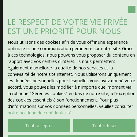
Type d'offre
Vente
LE RESPECT DE VOTRE VIE PRIVÉE
Type de bien
EST UNE PRIORITÉ POUR NOUS
Maison de campagne
Nous utilisons des cookies afin de vous offrir une expérience
Localisation
optimale et une communication pertinente sur notre site. Grace
Bétête (23270)
à ces technologies, nous pouvons vous proposer du contenu en
rapport avec vos centres d'intérêt. Ils nous permettent
Budget max (€)
également d'améliorer la qualité de nos services et la
convivialité de notre site internet. Nous utiliserons uniquement
les données personnelles pour lesquelles vous avez donné votre
Surface min (m²)
accord. Vous pouvez les modifier à n'importe quel moment via
la rubrique ″Gérer les cookies″ en bas de notre site, à l'exception
des cookies essentiels à son fonctionnement. Pour plus
Pièces min
d'informations sur vos données personnelles, veuillez consulter
notre politique de confidentialité
.
J'accepte le traitement de mes données personnelles
conformément au RGPD. Si vous ne souhaitez pas faire
Tout accepter
Tout refuser
l'objet de prospection commerciale par voie