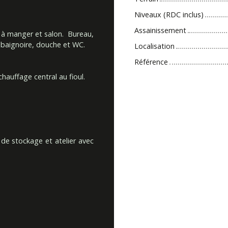
Niveaux (RDC inclus)
Assainissement
e à manger et salon. Bureau,
c baignoire, douche et WC.
Localisation
Référence
hauffage central au fioul.
 de stockage et atelier avec