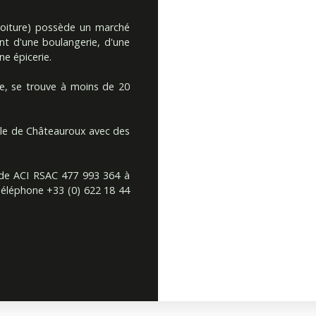
voiture) possède un marché
nt d'une boulangerie, d'une
e épicerie.
cée, se trouve à moins de 20
rale de Châteauroux avec des
side ACI RSAC 477 993 364 à
éléphone +33 (0) 622 18 44