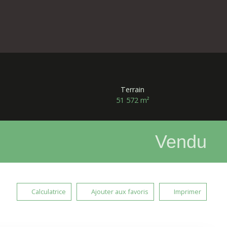
Terrain
51 572
m²
Vendu
Calculatrice
Ajouter aux favoris
Imprimer