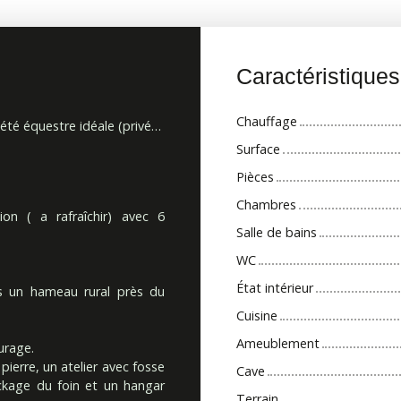
Caractéristique
Chauffage
Propriété équestre idéale (privée ou professionnelle)
Surface
Pièces
Chambres
on ( a rafraîchir) avec 6
Salle de bains
WC
État intérieur
s un hameau rural près du
Cuisine
Ameublement
urage.
ierre, un atelier avec fosse
Cave
ockage du foin et un hangar
Terrain