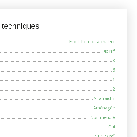
s techniques
Fioul, Pompe à chaleur
146
m²
8
6
1
2
A rafraîchir
Aménagée
Non meublé
Oui
51 572
m²