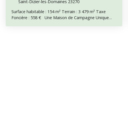
Saint-Dizier-les-Domaines 23270
Surface habitable : 154 m² Terrain : 3 479 m² Taxe
Foncière : 558 € Une Maison de Campagne Unique
Pleine de Charme Située dans un paisible hameau de
seulement six habitations sur la commune de Saint-
Dizier-les-Domaines, cette maison individuelle a été
rénovée avec goût dans un style rustique tout en
conservant un remarquable patrimoine de
caractéristiques d'origine. Il est rare de trouver une
propriété ayant conservé autant d'authenticité. Parmi
ses atouts figurent une ancienne cuisinière à bois avec
four intégré, idéale pour cuire pains, pizzas et plats
mijotés, un ancien tonneau intégré dans l'escalier
servant de cave à vin, ainsi que des éléments de
l'ancienne grange mis en valeur dans le salon. À cela
s'ajoutent de magnifiques vues dégagées sur la
campagne environnante. Description Intérieure Rez-
de-chaussée : • Cuisine • Salon • Buanderie • Salle d'eau
avec WC Étage : Un palier dessert une première
chambre, puis un couloir menant à trois autres
chambres, dont une vaste chambre principale de 32