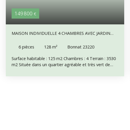
149 800
€
MAISON INDIVIDUELLE 4 CHAMBRES AVEC JARDIN
CLOS, À DEUX PAS DU CENTRE DE BONNAT
6
pièces
128
m²
Bonnat 23220
Surface habitable : 125 m2 Chambres : 4 Terrain : 3530
m2 Située dans un quartier agréable et très vert de
Bonnat, cette maison indépendante offre un cadre de
vie paisible tout en bénéficiant d'un emplacement
privilégié. En quelques minutes à pied, vous accédez
aux commerces, aux services du quotidien, aux écoles
ainsi qu'à la maison de santé : un véritable confort de
vie ! Entourée de son beau terrain clos et agréablement
ombragé, avec une quarantaine d'arbres fruitiers
matures qui constituent un véritable atout, apportant
charme, fraîcheur et plaisir des récoltes. Deux grands
portails permettent l'accès des véhicules, plus un petit