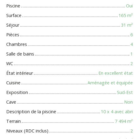
Piscine
Oui
Surface
165
m²
Séjour
31
m²
Pièces
6
Chambres
4
Salle de bains
1
WC
2
État intérieur
En excellent état
Cuisine
Aménagée et équipée
Exposition
Sud-Est
Cave
Non
Description de la piscine
10 x 4 avec abri
Terrain
7 494
m²
Niveaux (RDC inclus)
2