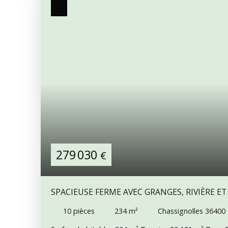
279 030
€
SPACIEUSE FERME AVEC GRANGES, RIVIÈRE ET
TERRAIN
10
pièces
234
m²
Chassignolles 36400