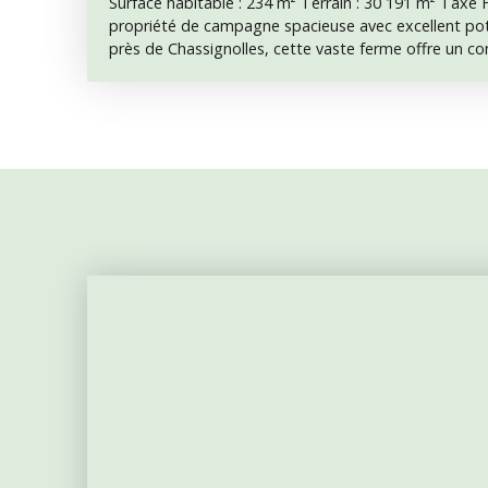
Surface habitable : 234 m² Terrain : 30 191 m² Taxe
propriété de campagne spacieuse avec excellent po
près de Chassignolles, cette vaste ferme offre un c
nombreuses dépendances et plus de 3 hectares de te
ou animaux. Accessible par une allée privée avec porta
bénéficie d’un cadre paisible, sans voisins proches, a
campagne et un accès direct à la nature. La maison 
énergétique C avec double vitrage, bonne isolation, c
pompe à chaleur réversible dans le salon ainsi qu’un
terrasse de 50 m² surplombe le jardin et la campag
Description Intérieure Rez-de-chaussée : Cuisine de
de 41 m² avec poêle à boisUne chambreBureauSalle d
doucheWC séparéSalle de jeuxBuanderie avec accès ar
propriétaires d’animaux Premier étage : Un bel escal
couloir avec de nombreux rangements intégrés. Tro
plus de 21 m²Escalier supplémentaire menant à :Ci
d’eauWC séparé La maison est confortable et modern
d’un rafraîchissement décoratif. Extérieurs Grande
m²Plusieurs boxes pour chevauxGrandes portes perm
camping-car ou une caravaneEspace de stockage au
grange supplémentaire pour stockage ou animauxTo
refaites il y a environ 8 ans Les 30 191 m² de terrai