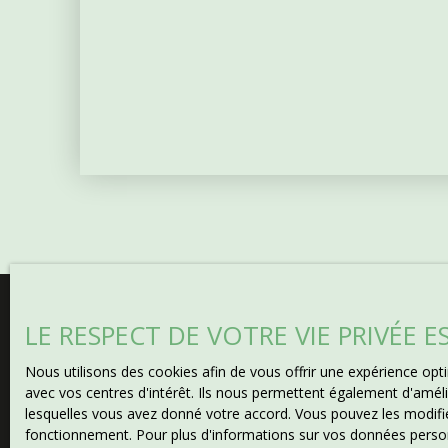
principalement de pâtures bordées d’arbres et de hai
espaces clôturés pour animaux et volailles. Une jolie
du terrain, créant un environnement naturel paisibl
promenade à proximité immédiate permet de belles
depuis la maison. Situation & Commodités Située p
moins de 5 minutes de La Châtre, la propriété bénéfi
supermarchés, restaurants, écoles, services médica
hebdomadaires. La campagne berrichonne environn
ses sentiers de randonnée, ses chemins équestres et 
de cet endroit un lieu idéal pour les amoureux de la
Pour plus d’informations ou organiser une visite : 📞
Immobilier 📱 0033 (0)7 84 95 75 88 📧 attegia. ph
Commercial RSAC n° 829 041 474
LE RESPECT DE VOTRE VIE PRIVÉE 
Vous ne trouvez pas
Nous utilisons des cookies afin de vous offrir une expérience o
avec vos centres d'intérêt. Ils nous permettent également d'amélio
la propriété de vos rêves ?
lesquelles vous avez donné votre accord. Vous pouvez les modifier
fonctionnement. Pour plus d'informations sur vos données person