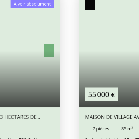
A voir absolument
55 000
€
 3 HECTARES DE
MAISON DE VILLAGE AV
7
pièces
85
m²