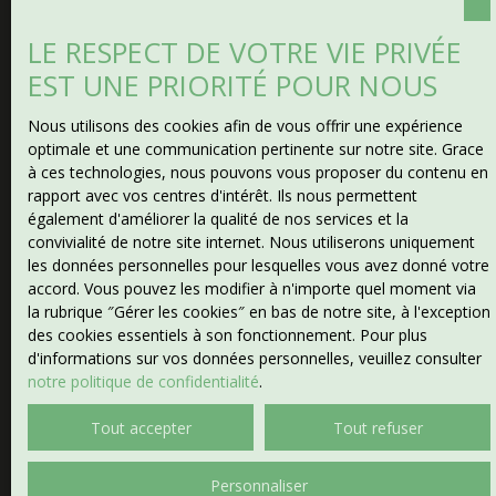
Type d'offre
Vente
LE RESPECT DE VOTRE VIE PRIVÉE
EST UNE PRIORITÉ POUR NOUS
Type de bien
Maison
Nous utilisons des cookies afin de vous offrir une expérience
Localisation
optimale et une communication pertinente sur notre site. Grace
Jouillat (23220)
à ces technologies, nous pouvons vous proposer du contenu en
rapport avec vos centres d'intérêt. Ils nous permettent
également d'améliorer la qualité de nos services et la
Budget max (€)
convivialité de notre site internet. Nous utiliserons uniquement
les données personnelles pour lesquelles vous avez donné votre
Surface min (m²)
accord. Vous pouvez les modifier à n'importe quel moment via
la rubrique ″Gérer les cookies″ en bas de notre site, à l'exception
des cookies essentiels à son fonctionnement. Pour plus
Pièces min
d'informations sur vos données personnelles, veuillez consulter
notre politique de confidentialité
.
J'accepte le traitement de mes données personnelles
Tout accepter
Tout refuser
conformément au RGPD. Si vous ne souhaitez pas faire
l'objet de prospection commerciale par voie
téléphonique, vous pouvez vous inscrire gratuitement
Personnaliser