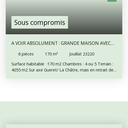
Sous compromis
A VOIR ABSOLUMENT : GRANDE MAISON AVEC
GRAND JARDIN, ACCÈS FACILE POUR GUERET.
6
pièces
170
m²
Jouillat 23220
Surface habitable :170 m2 Chambres : 4 ou 5 Terrain :
4055 m2 Sur axe Gueret/ La Châtre, mais en retrait de
la route, accessible par un chemin avec peu de voisins…
Nous vous proposons cette belle et grande maison,
édifiée sur sous-sol, de 4 ou 5 chambres, habitable
éventuellement de plain pied. Les fenêtres sont à
double vitrage, elle dispose d’un chauffage central au
fioul, et d’un insert tubé dans la cheminée.
L’assainissement est ancien et fonctionne, mais ne sera
pas conforme. La maison se compose d’une belle
entrée de 11 m2, avec escalier. A droite, un séjour de