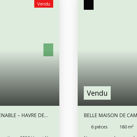
Vendu
Vendu
ENABLE – HAVRE DE
BELLE MAISON DE CAMPAGNE 3 
INVITÉS ET PISCINE
6
pièces
180
m²