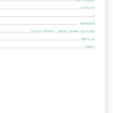
4 120
m²
2
Individuel
Urciers 36160 - Sainte Sévère sur Indre
389
€ /an
1269CI