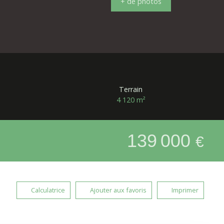
+ de photos
Terrain
4 120
m²
139 000
€
Calculatrice
Ajouter aux favoris
Imprimer