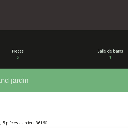
Pièces
Salle de bains
5
1
nd jardin
, 5 pièces - Urciers 36160