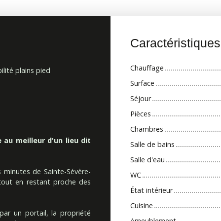
Caractéristique
Chauffage
ilité plains pied
Surface
Séjour
Pièces
Chambres
au meilleur d'un lieu dit
Salle de bains
Salle d'eau
s minutes de Sainte-Sévère-
WC
 tout en restant proche des
État intérieur
Cuisine
ar un portail, la propriété
Ameublement