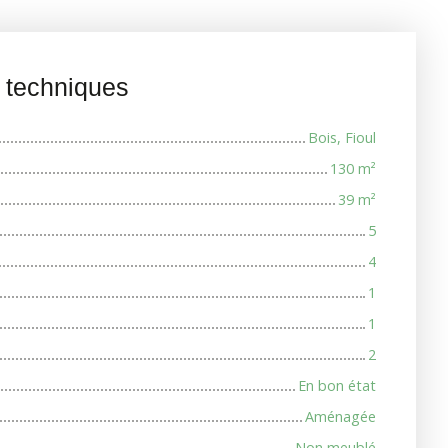
s techniques
Bois, Fioul
130
m²
39
m²
5
4
1
1
2
En bon état
Aménagée
Non meublé