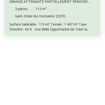
GRANGE ATTENANTE PARTIELLEMENT RÉNOVÉE
AVEC UN FORT POTENTIEL ET UNE SUPERBE VUE SUR
3
pièces
113
m²
LA CAMPAGNE
Saint-Dizier-les-Domaines 23270
Surface habitable : 113 m² Terrain : 1 497 m² Taxe
Foncière : 63 € Une Belle Opportunité de Créer la
Maison de Vos Rêves Située dans un paisible hameau
de seulement six habitations, sur la commune de Saint-
Dizier-les-Domaines, cette ancienne grange attenante
partiellement aménagée représente une excellente
opportunité de poursuivre un projet de rénovation et
de créer une spacieuse maison de campagne pleine de
caractère. Une partie des travaux a déjà été réalisée,
notamment l'installation d'une partie de l'électricité.
L'électricité n'est pas encore raccordée au réseau EDF,
mais le raccordement est disponible juste devant la
propriété, facilitant la poursuite du projet. L'eau est
déjà raccordée. Description Intérieure Rez-de-
chaussée : • Hall d'entrée • WC indépendant • Cuisine •
Salon • Grande grange attenante d'environ 60 m²,
offrant un excellent potentiel d'aménagement en