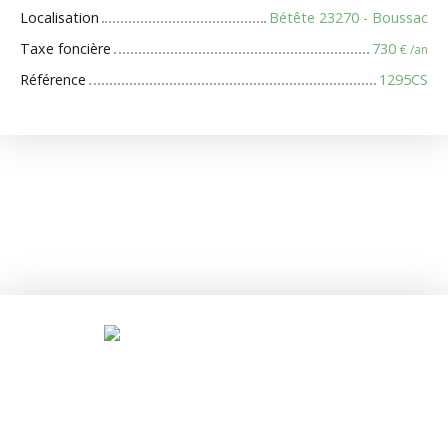
Localisation
Bétête 23270 - Boussac
Taxe foncière
730
€ /an
Référence
1295CS