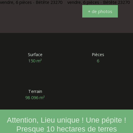
+ de photos
Surface
Pièces
150
m²
6
Terrain
98 096
m²
Attention, Lieu unique ! Une pépite !
Presque 10 hectares de terres