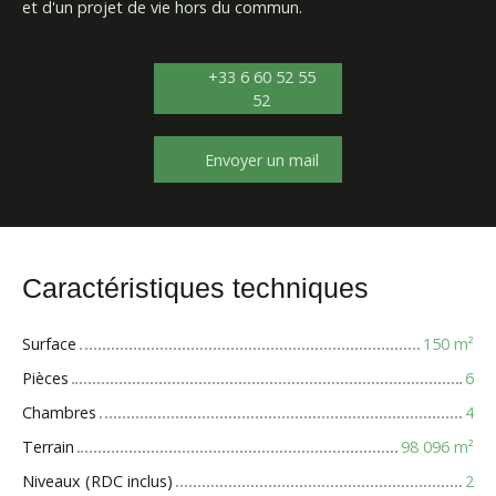
et d'un projet de vie hors du commun.
+33 6 60 52 55
52
Envoyer un mail
Caractéristiques techniques
Surface
150
m²
Pièces
6
Chambres
4
Terrain
98 096
m²
Niveaux (RDC inclus)
2